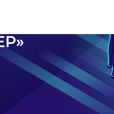
КИ
КОВ
ЕР»