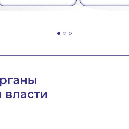
органы
 власти