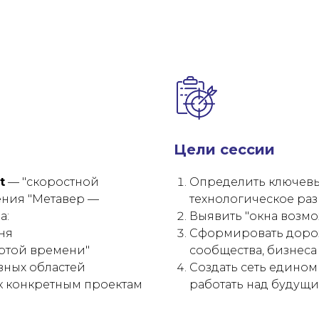
Цели сессии
t
— "скоростной
Определить ключевы
ения "Метавер —
технологическое раз
а:
Выявить "окна возм
ня
Сформировать дорож
артой времени"
сообщества, бизнеса
зных областей
Создать сеть едино
к конкретным проектам
работать над будущ