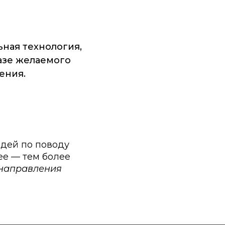
льная технология,
азе желаемого
ения.
юдей по поводу
ее — тем более
 направления