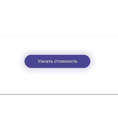
Спроектируем будущее науки и
технологий вместе.
Форсайт-сес
по методологии Rapid Foresight
Узнать стоимость