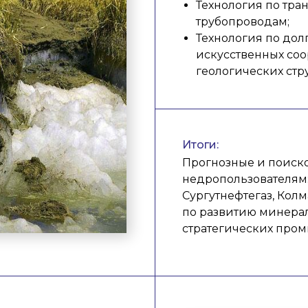
Технология по тра
трубопроводам;
Технология по дол
искусственных со
геологических стру
Итоги:
Прогнозные и поис
недропользователям:
Сургутнефтегаз, Кол
по развитию минера
стратегических про