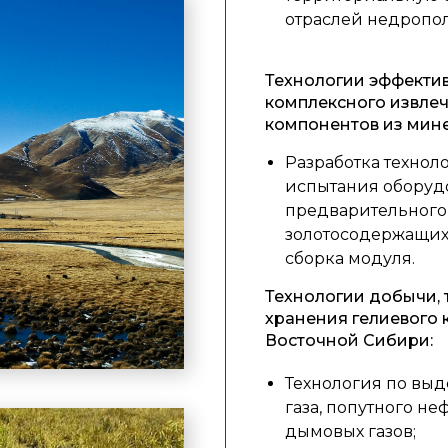
отраслей недропо
Технологии эффекти
комплексного извле
компонентов из мине
Разработка технол
испытания оборудо
предварительного
золотосодержащих
сборка модуля.
Технологии добычи, 
хранения гелиевого 
Восточной Сибири:
Технология по вы
газа, попутного не
дымовых газов;