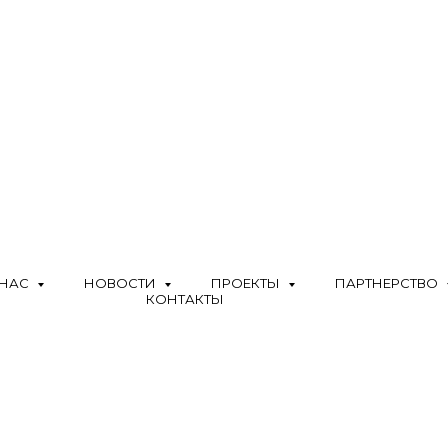
ЬНЫЙ НАУЧНО-
НЫЙ ЦЕНТР МИРОВО
 НАС
НОВОСТИ
ПРОЕКТЫ
ПАРТНЕРСТВО
ИТОРИЯ УСТОЙЧИВО
КОНТАКТЫ