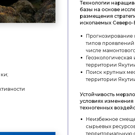
Технологии наращив
базы на основе исс
размещения стратег
ископаемых Северо-
Прогнозирование 
типов проявлений 
числе мамонтового
Геоэкологическая 
территории Якутии
Поиск крупных мес
ки;
территории Якутии
ктивности
Устойчивость мерзло
условиях изменения 
техногенных воздейс
Неизбежное смещ
сырьевых ресурсов
территориальную 