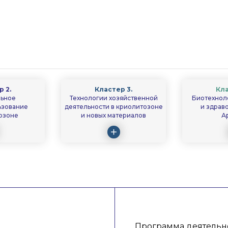
 2.
Кластер 3.
Кла
льное
Технологии хозяйственной
Биотехнол
ьзование
деятельности в криолитозоне
и здрав
озоне
и новых материалов
А
Программа деятельно