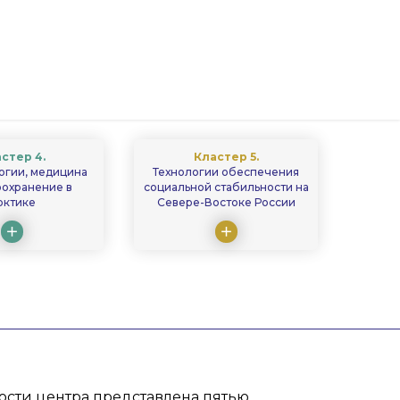
стер 4.
Кластер 5.
огии, медицина
Технологии обеспечения
оохранение в
социальной стабильности на
рктике
Севере-Востоке России
сти центра представлена пятью