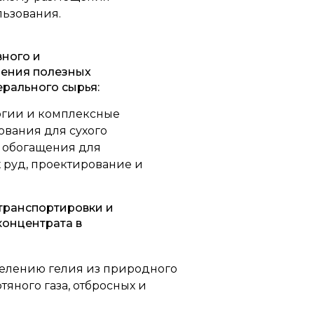
льзования.
вного и
чения полезных
рального сырья:
огии и комплексные
вания для сухого
 обогащения для
 руд, проектирование и
транспортировки и
концентрата в
делению гелия из природного
фтяного газа, отбросных и