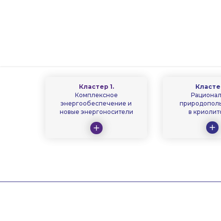
Кластер 1.
Кластер
Комплексное
Рациона
энергообеспечение и
природопол
новые энергоносители
в криолит