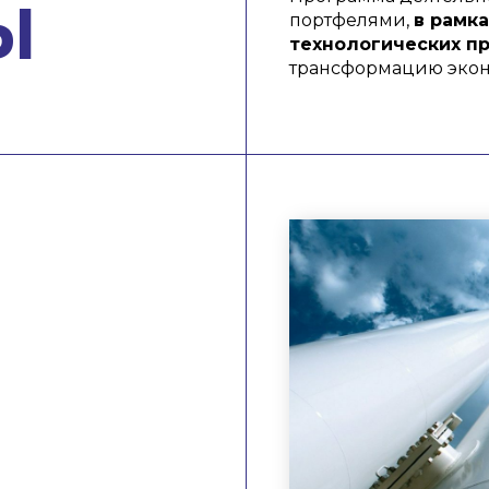
Ы
портфелями,
в рамк
технологических п
трансформацию эконо