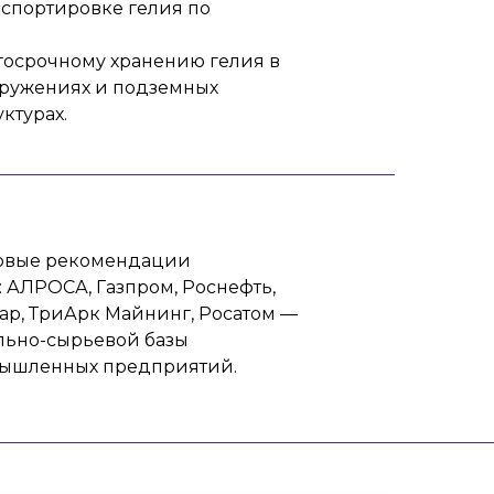
нспортировке гелия по
госрочному хранению гелия в
оружениях и подземных
ктурах.
ковые рекомендации
 АЛРОСА, Газпром, Роснефть,
мар, ТриАрк Майнинг, Росатом —
льно-сырьевой базы
мышленных предприятий.