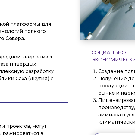
ской платформы для
хнологий полного
о Севера.
СОЦИАЛЬНО-
ородной энергетики
ЭКОНОМИЧЕСКИ
газа и твердых
плексную разработку
Создание пол
лики Саха (Якутия) с
Получение до
продукции – 
рынке и на эк
Лицензирован
производству
аммиака в ус
климатических
и проектов, могут
тиражироваться в