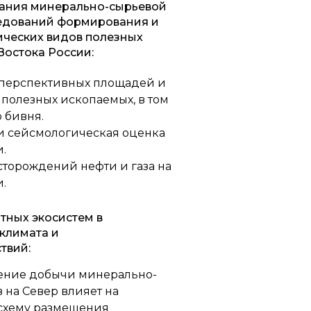
ания минерально-сырьевой
ледований формирования и
ических видов полезных
Востока России:
перспективных площадей и
полезных ископаемых, в том
 бивня.
и сейсмологическая оценка
.
торождений нефти и газа на
.
тных экосистем в
климата и
твий:
ение добычи минерально-
 на Север влияет на
схему размещения